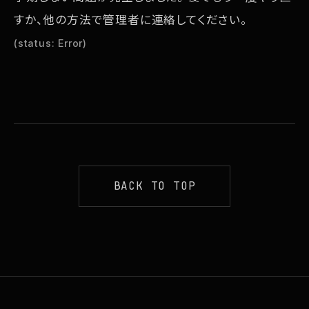
さ
さ
さ
すか、他の方法で管理者に連絡してください。
れ
れ
れ
(status: Error)
て
て
て
い
い
い
る
る
る
画
画
画
面
面
面
で
で
で
BACK TO TOP
す。
す。
す。