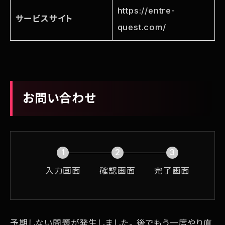
https://entre-
サービスサイト
quest.com/
お問い合わせ
1
2
3
現
現
現
入力画面
確認画面
完了画面
在
在
在
表
表
表
示
示
示
予期しない問題が発生しました。 後でもう一度やり直