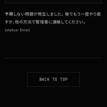
表
表
表
示
示
示
予期しない問題が発生しました。 後でもう一度やり直
さ
さ
さ
すか、他の方法で管理者に連絡してください。
れ
れ
れ
(status: Error)
て
て
て
い
い
い
る
る
る
画
画
画
面
面
面
で
で
で
BACK TO TOP
す。
す。
す。